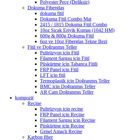
Polyester Peçe (Deliksiz)
Dokuma Fiberglas
dokuma fitil
Dokuma Fitil Combo Mat
2415 / 1815 Dokuma Fitil Combo
10oz Sıcak Eriyik Kumaş (1042 HM)
600g & 800g Dokuma Fitil
6oz ve 10oz Fiberglas Tekne Bezi
Fitil ve Doğranmış Teller
Pultrüzyon için Fitil
Filament Sargısı için Fitil
Püskürtme için Tabanca Fitili
FRP Panel için Fitil
LFT için fitil
Termoplastik için Doğranmış Teller
BMC için Doğranmış Teller
AR Cam Doğranmış Teller
kompozit
Reçine
Pultrüzyon için reçine
FRP Panel için Reçine
Filament Sargısı için Reçine
Püskürtme için Reçine
Genel Amaçlı Reçine
Karbon fiber