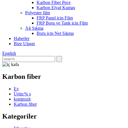
Karbon Fiber Peçe
Karbon Elyaf Kumaş
Polyester film
FRP Panel için Film
FRP Boru ve Tank için Film
Ağ Sıkma
Boru için Net Sıkma
Haberler
Bize Ulaşın
English
Karbon fiber
Ev
Ürün:% s
kompozit
Karbon fiber
Kategoriler