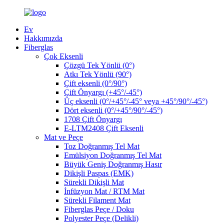
Ev
Hakkımızda
Fiberglas
Çok Eksenli
Çözgü Tek Yönlü (0°)
Atkı Tek Yönlü (90°)
Çift eksenli (0°/90°)
Çift Önyargı (+45°/-45°)
Üç eksenli (0°/+45°/-45° veya +45°/90°/-45°)
Dört eksenli (0°/+45°/90°/-45°)
1708 Çift Önyargı
E-LTM2408 Çift Eksenli
Mat ve Peçe
Toz Doğranmış Tel Mat
Emülsiyon Doğranmış Tel Mat
Büyük Geniş Doğranmış Hasır
Dikişli Paspas (EMK)
Sürekli Dikişli Mat
İnfüzyon Mat / RTM Mat
Sürekli Filament Mat
Fiberglas Peçe / Doku
Polyester Peçe (Delikli)