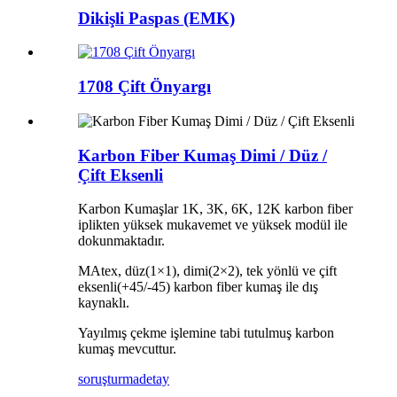
Dikişli Paspas (EMK)
1708 Çift Önyargı
Karbon Fiber Kumaş Dimi / Düz /
Çift Eksenli
Karbon Kumaşlar 1K, 3K, 6K, 12K karbon fiber
iplikten yüksek mukavemet ve yüksek modül ile
dokunmaktadır.
MAtex, düz(1×1), dimi(2×2), tek yönlü ve çift
eksenli(+45/-45) karbon fiber kumaş ile dış
kaynaklı.
Yayılmış çekme işlemine tabi tutulmuş karbon
kumaş mevcuttur.
soruşturma
detay